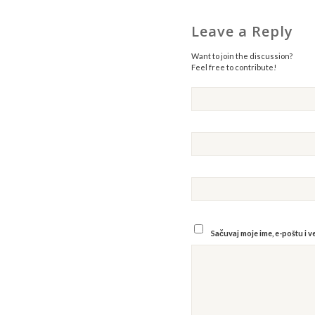
Leave a Reply
Want to join the discussion?
Feel free to contribute!
Sačuvaj moje ime, e-poštu i 