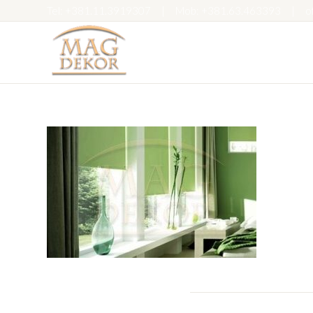
Tel:
+381.11.3919307
|
Mob:
+381.63.463393
|
o