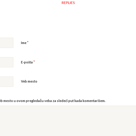
REPLIES
*
Ime
*
E-pošta
Veb mesto
veb mesto u ovom pregledaču veba za sledeći put kada komentarišem.