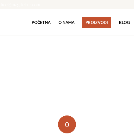
ffice@magdekor.com
POČETNA
O NAMA
PROIZVODI
BLOG
0