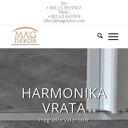
Tel:
+381.11.3919307
Mob:
+381.63.463393
office@magdekor.com
HARMONIKA
VRATA
Pregradite Vaš prostor