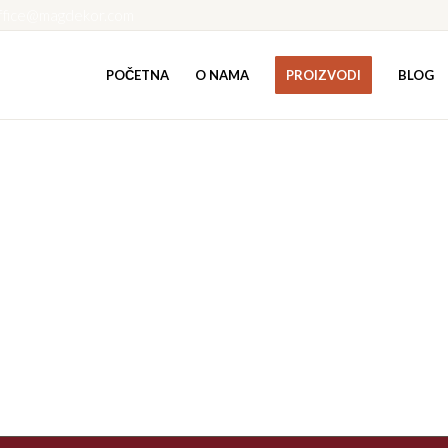
ffice@magdekor.com
POČETNA
O NAMA
PROIZVODI
BLOG