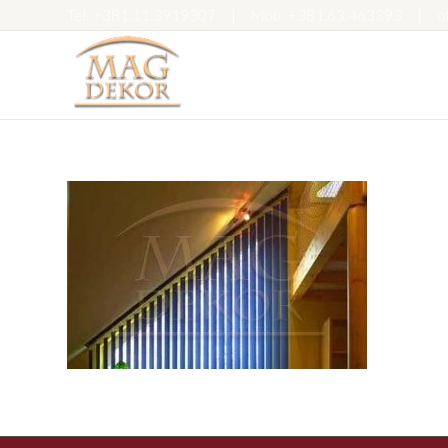
Tel:
+381.11.3919307
|
Mob:
+381.63.463393
|
o