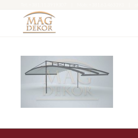
Tel:
+381.11.3919307
|
Mob:
+381.63.463393
|
o