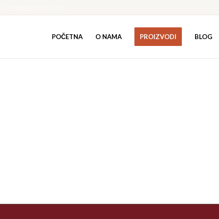
ffice@magdekor.com
POČETNA
O NAMA
PROIZVODI
BLOG