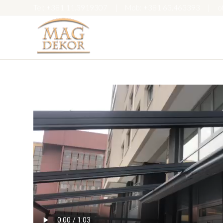
Tel:
+381.11.3919307
|
Mob:
+381.63.463393
|
o