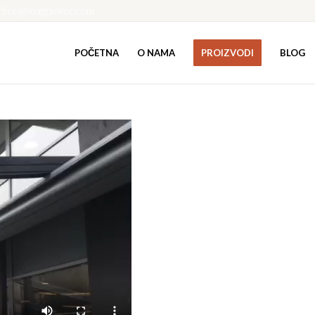
ffice@magdekor.com
POČETNA
O NAMA
PROIZVODI
BLOG