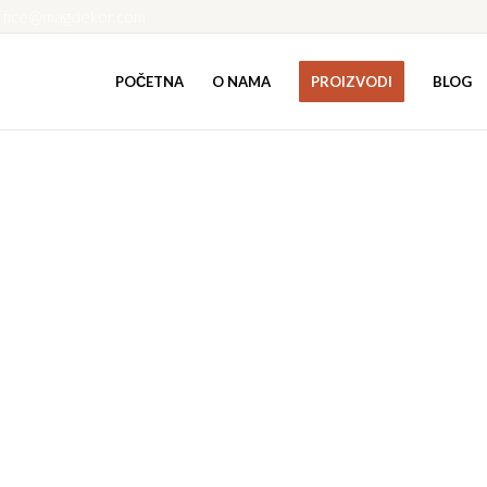
ffice@magdekor.com
POČETNA
O NAMA
PROIZVODI
BLOG