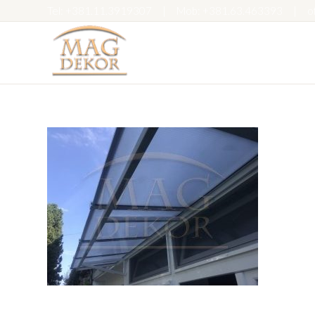
Tel:
+381.11.3919307
|
Mob:
+381.63.463393
|
o