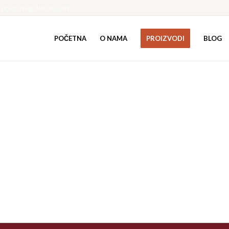
ffice@magdekor.com
POČETNA
O NAMA
PROIZVODI
BLOG