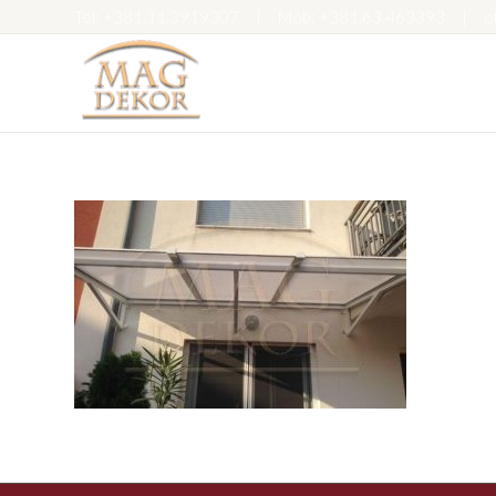
Tel:
+381.11.3919307
|
Mob:
+381.63.463393
|
o