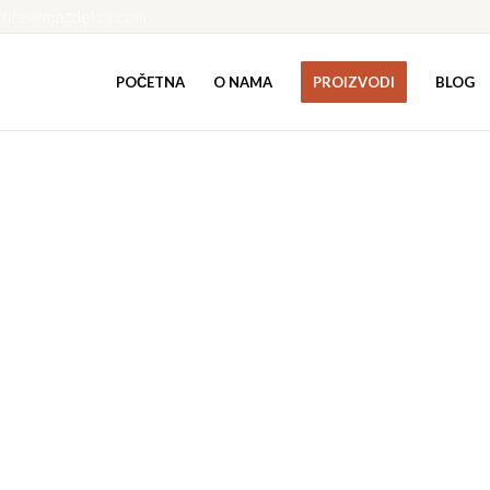
ffice@magdekor.com
POČETNA
O NAMA
PROIZVODI
BLOG