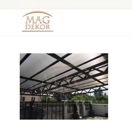
Tel:
+381.11.3919307
|
Mob:
+381.63.463393
|
o