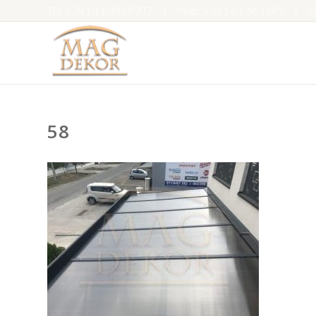
Tel:
+381.11.3919307
|
Mob:
+381.63.463393
|
o
58