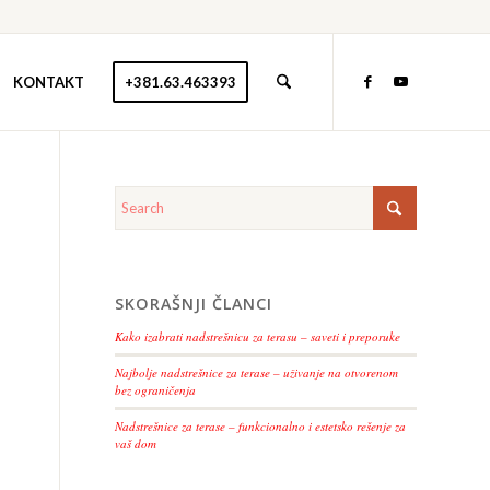
KONTAKT
+381.63.463393
SKORAŠNJI ČLANCI
Kako izabrati nadstrešnicu za terasu – saveti i preporuke
Najbolje nadstrešnice za terase – uživanje na otvorenom
bez ograničenja
Nadstrešnice za terase – funkcionalno i estetsko rešenje za
vaš dom