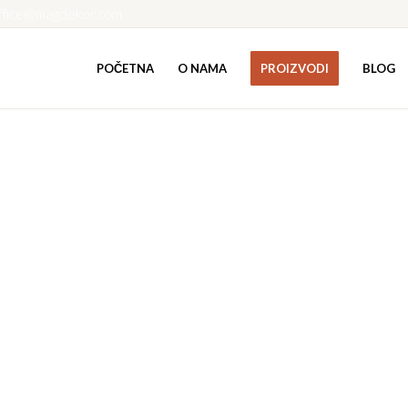
ffice@magdekor.com
POČETNA
O NAMA
PROIZVODI
BLOG