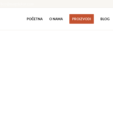
ffice@magdekor.com
POČETNA
O NAMA
PROIZVODI
BLOG