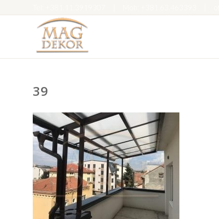
Tel:
+381.11.3919307
|
Mob:
+381.63.463393
|
o
39