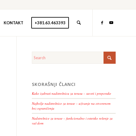
KONTAKT
+381.63.463393
SKORAŠNJI ČLANCI
Kako izabrati nadstrešnicu za terasu – saveti i preporuke
Najbolje nadstrešnice za terase – uživanje na otvorenom
bez ograničenja
Nadstrešnice za terase – funkcionalno i estetsko rešenje za
vaš dom