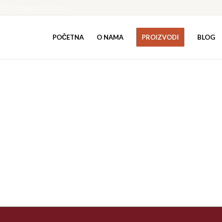
ffice@magdekor.com
POČETNA
O NAMA
PROIZVODI
BLOG