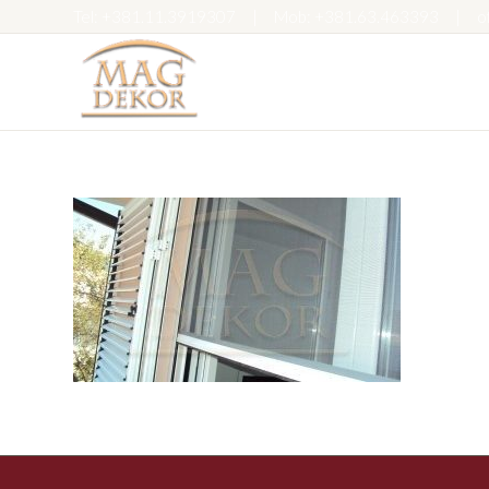
Tel:
+381.11.3919307
|
Mob:
+381.63.463393
|
o