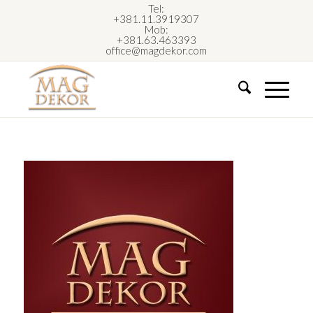
Tel:
+381.11.3919307
Mob:
+381.63.463393
office@magdekor.com