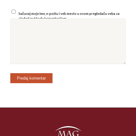
Sačuvaj moje ime, e-poštu i veb mesto u ovom pregledaču veba za
sledeći put kada komentarišem.